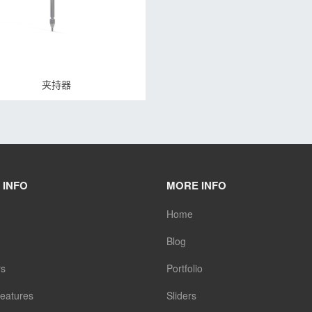
夹持器
 INFO
MORE INFO
Home
Blog
rs
Portfolio
eatures
Sliders