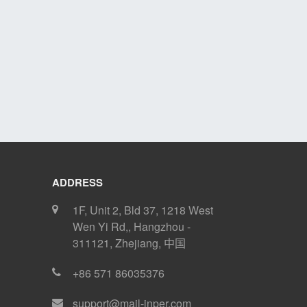
ADDRESS
1F, Unit 2, Bld 37, 1218 West
Wen Yi Rd,
,
Hangzhou
-
311121
,
Zhejiang
,
中国
+86 571 86035376
support@mail-inper.com