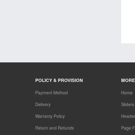
POLICY & PROVISION
MORE
Payment Method
Home
Delivery
Sliders
Warranty Policy
Heade
Return and Refunds
Page F