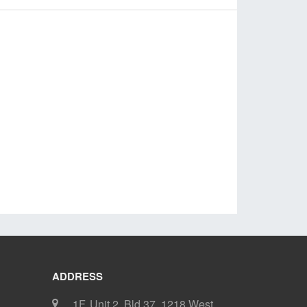
ADDRESS
1F, Unit 2, Bld 37, 1218 West