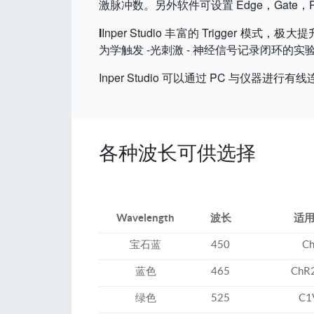
激脉冲数。另外软件可设置 Edge，Gate，Re
I
Inper Studio 丰富的 Trigg
为学触发 -光刺激 - 神经信号记录闭环的实
Inper Studio 可以通过 PC 与仪
各种波长可供选择
Wavelength
波长
适
宝石蓝
450
Ch
蓝色
465
ChR2
绿色
525
C1