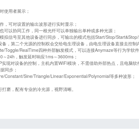
；
仅对使用者展示；
操作，可对设置的输出波形进行实时显示；
，也可以协同工作，同一根光纤可以单独输出单种或多种光源；
其他设备进行同步，可输出的模式包括Start/Stop/Start&Stop/Sy
理设备，第二个光源的控制权会交给电生理设备，由电生理设备直接去控制
ate/Toggle/RealTime四种外部触发模式，可以连接Anymaze等
24h，触发延时响应1ms～3600ms；
PP实现对设备的控制，主机内置WIFI模块，不需借助外部热点，且电脑
数据同步；
t/Sine/Triangle/Linear/Exponential/Polynomial等多种波形；
进行打磨，配有专业的冷光源，视野清晰。