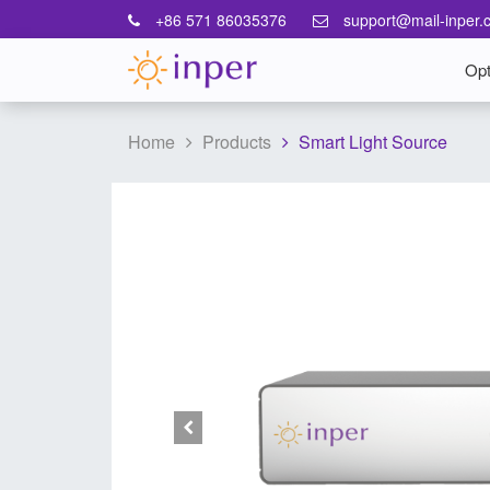
+86 571 86035376
support@mail-inper.
Opt
Home
Products
Smart Light Source