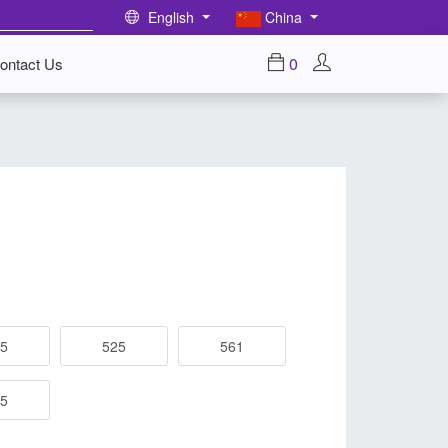
English
China
0
ontact Us
5
525
561
5