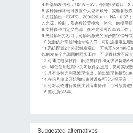
4.外部触发信号：10mV～5V；外部触发端口：2
5.多种操作终端可设置个人登录账号，实验参数
6.光源输出：FC/PC，200/220μm； NA：0.37；
7.光源，控制，及参数设置模块一体化，触摸屏
8.支持多种自定义光源，多种光源可以单独工作
9.光源输出打标口，可输出激光的同步数字信号或模拟信号至
10.光源的外部控制信号输入口，可以连接电生
11.系统配置2个外部触发端口，可实现Normal/G
以触发多个光源同时同步工作；可设置触发不应期0～
12.可通过电脑软件、触控屏软件和无线设备端A
步，即使使用过程中关闭软件后重启，仍可实现
13.具有多种光刺激波形输出，输出波形包括Square/Constan
14.在信号输出开始和结束时设备可设定提示音；
15.可对动物进行显微注射病毒操作，可对颅骨
16.
3
整机质保
年。
Suggested alternatives