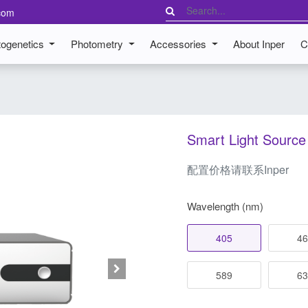
com
ogenetics
Photometry
Accessories
About Inper
C
Smart Light Source
配置价格请联系Inper
Wavelength (nm)
405
46
589
63