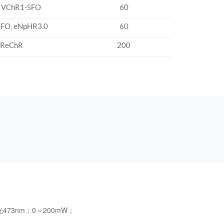
, VChR1-SFO
60
FO, eNpHR3.0
60
ReChR
200
473nm：0～200mW；