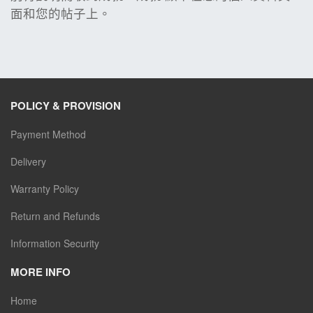
面和您的帖子上。
POLICY & PROVISION
Payment Method
Delivery
Warranty Policy
Return and Refunds
Information Security
MORE INFO
Home