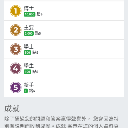
博士
點
s
10,000
主要
點
s
2,000
學士
點
s
500
學生
點
s
100
新手
點
s
1
成就
除了通過您的問題和答案贏得聲譽外， 您會因為特
別有説明而收到成就。
成就 顯示在您的個人資料頁